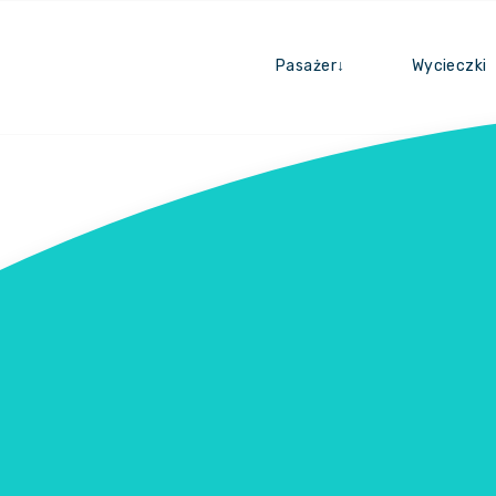
Pasażer↓
Wycieczki